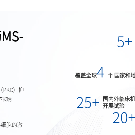
MS-
5
+
4
覆盖全球
个 国家和
（PKC）抑
25
+
国内外临床
不抑制
开展试验
20
B细胞的激