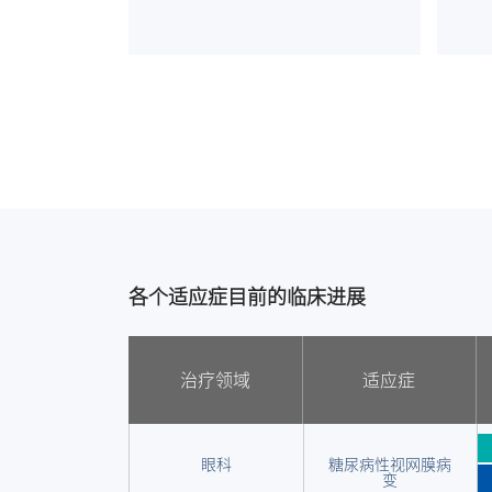
可逆性(如ibrutinib)和可逆性
BTK抑制剂（如pirtobrutinib)导
致的BTK和PLCG2的耐药突变均
有效。
各个适应症目前的临床进展
治疗领域
适应症
眼科
糖尿病性视网膜病
变