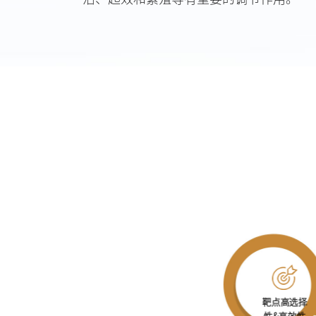
靶点高选择
性&高效性