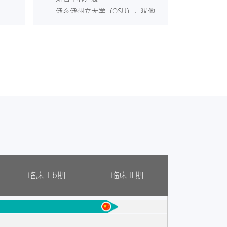
俄亥俄州立大学（OSU），犹他
大学癌症中心，密西根大学，哥
伦比亚大学，得克萨斯大学安德
森癌症中心（MD Anderson）
临床Ⅰb期
临床Ⅱ期