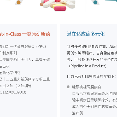
rst-in-Class 一类原研新药
潜在适应症多元化
原创新一代蛋白激酶C（PKC）
针对多种B细胞血液肿瘤、糖尿
抑制剂系列
黄斑水肿等眼病、自身免疫疾
从美国制药巨头引入，具有全球
等，可多条线路开发的平台性
独占权
（Pipeline in a Product）
全新化学结构
目前已获批临床的适应症如下
获十二五重大新药创制专项三重
项目立项（立项编号
糖尿病视网膜病变
2013ZX09102003）
口服治疗糖尿病黄斑水肿临
验中初步显示明确疗效，有
成为首个无创伤性高效黄斑
治疗药