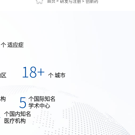
首页 >
研发与注册 >
创新药
个 适应症
18
+
地区
个 城市
5
机构
个国际知名
学术中心
+
个国内知名
医疗机构