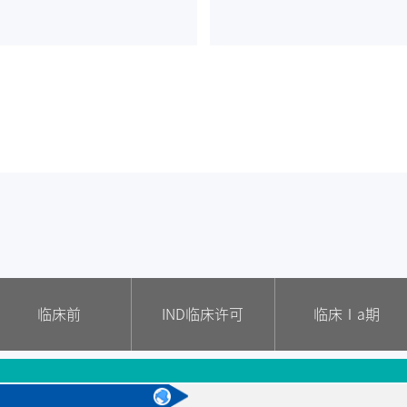
类风湿性关节炎
系统性红斑狼疮
慢性淋巴细胞白血病
B细胞淋巴瘤
临床前
IND临床许可
临床Ⅰa期