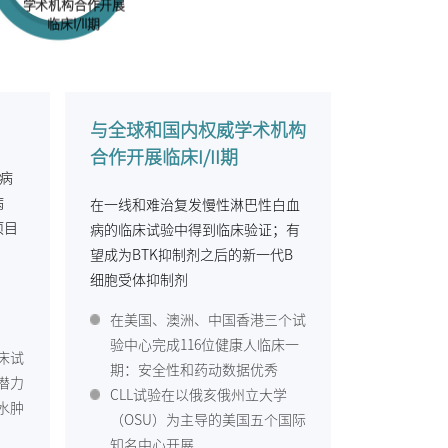
学术机构合作开展
临床I/II期
与全球和国内权威学术机构
合作开展临床I/II期
病
病
在一线和难治复发慢性淋巴性白血
项目
病的临床试验中得到临床验证；有
望成为BTK抑制剂之后的新一代B
细胞受体抑制剂
：
在美国、澳洲、中国香港三个试
验中心完成116位健康人临床一
床试
期：安全性和药动数据优秀
潜力
CLL试验在以俄亥俄州立大学
水肿
（OSU）为主导的美国五个国际
知名中心开展